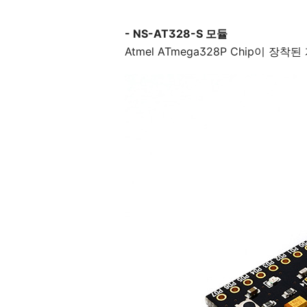
- NS-AT328-S 모듈
Atmel ATmega328P Chip이 장착