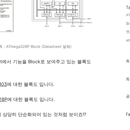
T
A
늘
젯
at
측 : ATmega328P Block (Datasheet 발췌)
최
et에서 기능을 Block로 보여주고 있는 블록도
최
근
글
과
인
최
103
에 대한 블록도 입니다.
기
글
공
28P
에 대한 블록도 입니다.
페
 상당히 단순화되어 있는 것처럼 보이죠!?
F
이
스
북