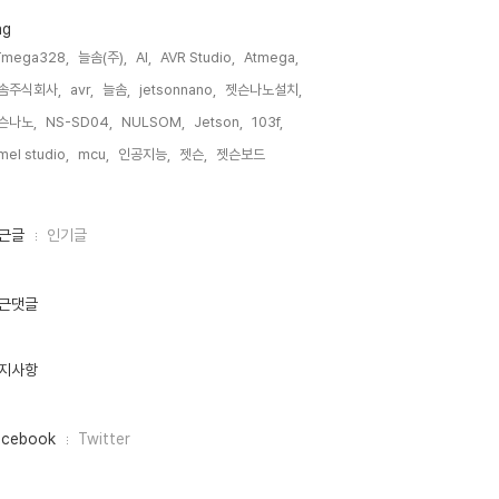
ag
Tmega328,
늘솜(주),
AI,
AVR Studio,
Atmega,
솜주식회사,
avr,
늘솜,
jetsonnano,
젯슨나노설치,
슨나노,
NS-SD04,
NULSOM,
Jetson,
103f,
mel studio,
mcu,
인공지능,
젯슨,
젯슨보드,
근글
인기글
근댓글
지사항
acebook
Twitter