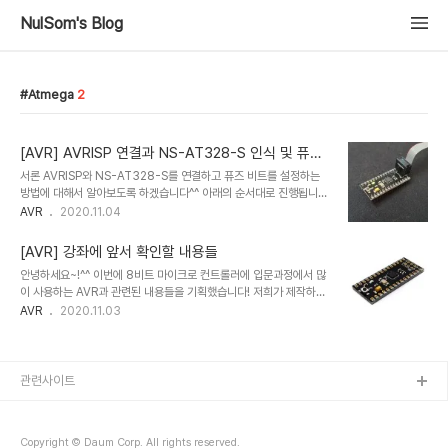
NulSom's Blog
Atmega
2
[AVR] AVRISP 연결과 NS-AT328-S 인식 및 퓨즈
비트 설정
서론 AVRISP와 NS-AT328-S를 연결하고 퓨즈 비트를 설정하는
방법에 대해서 알아보도록 하겠습니다^^ 아래의 순서대로 진행됩니
다. 1. Atmel Studio 7에서 AVR ISP 인식 가능 확인 2. NS-
AVR
2020.11.04
AT328-S와 연결하여 시그니쳐 Read를 통해 통신이 가능한지 확
인 3. NS-AT328-S 퓨즈설정 준비물 1. NS-AT328-S 모듈 2.
[AVR] 강좌에 앞서 확인할 내용들
AVR Programmer 3. Atmel Studio 7 이 설치된 PC환경
안녕하세요~!^^ 이번에 8비트 마이크로 컨트롤러에 입문과정에서 많
Atmel Studio 7에서 AVR ISP 인식 가능 확인 Atmel Studio 7
이 사용하는 AVR과 관련된 내용들을 기획했습니다! 저희가 제작하여
을 실행합니다. 상단 가운데 부분에 Device Programming (Ctrl
판매중인 NS-AT328-S 제품으로 포스팅을 할 예정입니다! 많은 관
AVR
2020.11.03
+ Shift + P) 아이콘을 클릭합니다. Device Programming 창이
심 부탁드립니다! (_ _)(^ ^)/ 서론 요즘은 성능이 향상된 마이크로 컨
열리면 Tool에서..
트롤러(이하 MCU)가 아주 많이 있습니다. 그중에서도 최근 32비트
컨트롤러를 많이 접하시게 되는데요! 그전에 8비트 컨트롤러에도 주
목할 이유가 존재합니다! 바로 단순화입니다. 위의 이미지는 각 제조사
관련사이트
의 Datasheet에서 기능을 Block로 보여주고 있는 블록도 이미지입
니다. 좌측은 32비트 컨트롤러 중 STM32F103에 대한 블록도 입니
다. 우측은 8비트 컨트롤러 중 ATmega328P에 대한 블록도 입니
Copyright © Daum Corp. All rights reserved.
다. 대충만 봐..