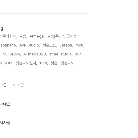
ag
솜주식회사,
늘솜,
Atmega,
늘솜(주),
인공지능,
tsonnano,
AVR Studio,
젯슨보드,
Jetson,
mcu,
NS-SD04,
ATmega328,
atmel studio,
avr,
ULSOM,
젯슨나노설치,
103f,
젯슨,
젯슨나노,
근글
인기글
근댓글
지사항