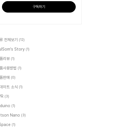
구독하기
류 전체보기
(12)
ulSom's Story
(1)
품리뷰
(1)
품사용방법
(1)
품판매
(0)
데이트 소식
(1)
VR
(3)
rduino
(1)
etson Nano
(3)
Space
(1)